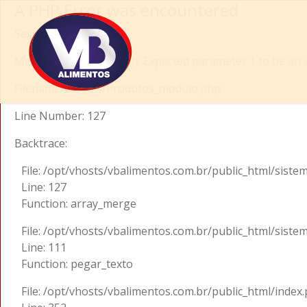
A PHP Error was encountered
Severity: Warning
Message: array_merge(): Expected parameter 1 to be an a
Filename: models/Produtos_modulo.php
Line Number: 127
Backtrace:
File: /opt/vhosts/vbalimentos.com.br/public_html/sis
Line: 127
Function: array_merge
File: /opt/vhosts/vbalimentos.com.br/public_html/siste
Line: 111
Function: pegar_texto
File: /opt/vhosts/vbalimentos.com.br/public_html/index