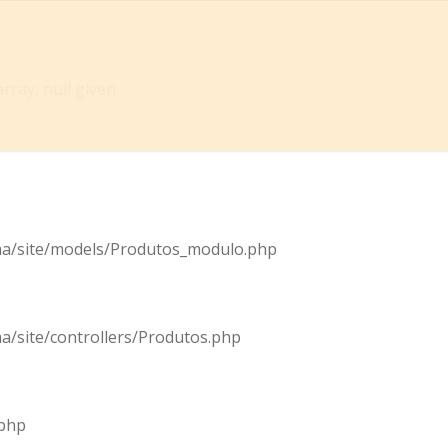
rray, null given
tema/site/models/Produtos_modulo.php
ma/site/controllers/Produtos.php
.php